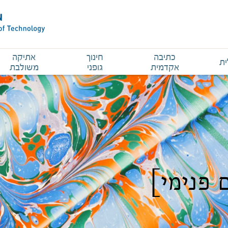
כתיבה
חינוך
אתיקה
ית
אקדמית
גופני
משולבת
 פנימי]