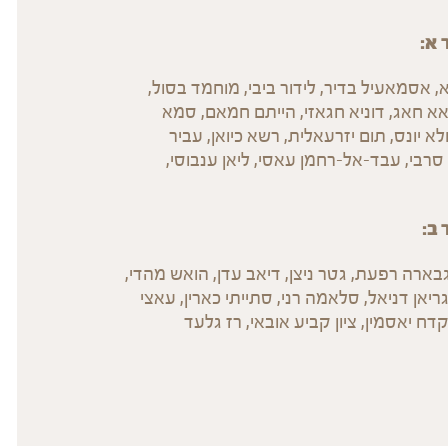
א:
, אסמאעיל בדיר, לידור ביבי, מוחמד בסול,
אא חאג, דוניא חגאזי, הייתם חמאם, סמא
א יונס, תום יזרעאלית, רשא כיואן, עביר
סרבי, עבד-אל-רחמן עאסי, ליאן ענבוסי,
ב:
ארה רפעת, גטר ניצן, דיאב עדן, הואש מהדי,
ריאן דניאל, סלאמה רני, סתייתי כארין, עאצי
דח יאסמין, ציון קביע אובאי, רז גלעד