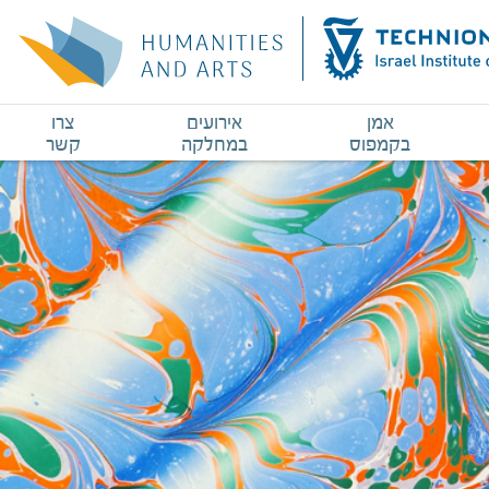
אמן
אירועים
צרו
בקמפוס
במחלקה
קשר