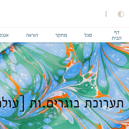
דף
סגל
מחקר
הוראה
אנגל
הבית
תערוכת בוגרים.ות [עולם