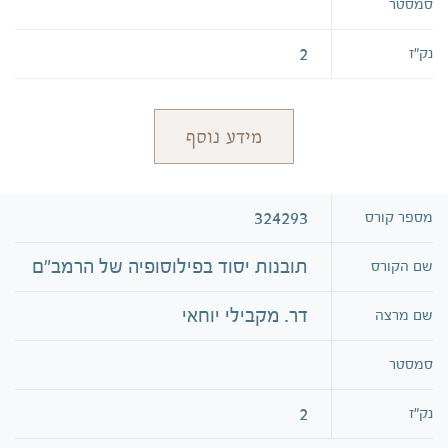
סמסטר
2
נק״ז
מידע נוסף
324293
מספר קורס
תובנות יסוד בפילוסופיה של הרמב"ם
שם הקורס
דר. מקבילי יוחאי
שם מרצה
סמסטר
2
נק״ז