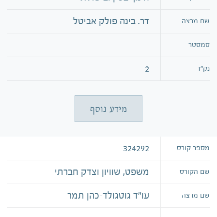
דר. בינה פולק אביטל
שם מרצה
סמסטר
2
נק״ז
מידע נוסף
324292
מספר קורס
משפט, שוויון וצדק חברתי
שם הקורס
עו"ד גוטגולד-כהן תמר
שם מרצה