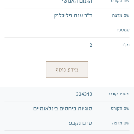
הגנום האנושי
שם הקורס
ד"ר ענת פליגלמן
שם מרצה
סמסטר
2
נק״ז
מידע נוסף
324310
מספר קורס
סוגיות ביחסים בינלאומיים
שם הקורס
טרם נקבע
שם מרצה