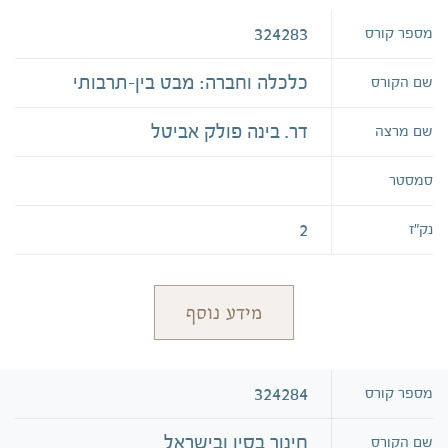
324283
מספר קורס
כלכלה וחברה: מבט בין-תרבותי
שם הקורס
דר. בינה פולק אביטל
שם מרצה
סמסטר
2
נק״ז
מידע נוסף
324284
מספר קורס
חינוך בסין ובישראל
שם הקורס